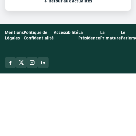
← Retour aux actualités
Mentions
Politique de
Accessibilité
La
La
Le
Légales
Confidentialité
Présidence
Primature
Parlem