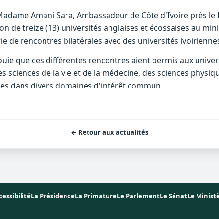
e Madame Amani Sara, Ambassadeur de Côte d'Ivoire près l
on de treize (13) universités anglaises et écossaises au mi
rie de rencontres bilatérales avec des universités ivoirienne
uie que ces différentes rencontres aient permis aux univers
s sciences de la vie et de la médecine, des sciences physiqu
ennes dans divers domaines d'intérêt commun.
← Retour aux actualités
cessibilité
La Présidence
La Primature
Le Parlement
Le Sénat
Le Minist