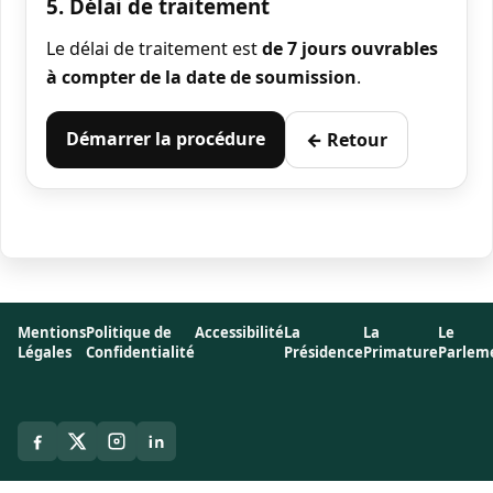
5. Délai de traitement
Le délai de traitement est
de 7 jours ouvrables
à compter de la date de soumission
.
Démarrer la procédure
← Retour
Mentions
Politique de
Accessibilité
La
La
Le
Légales
Confidentialité
Présidence
Primature
Parlem